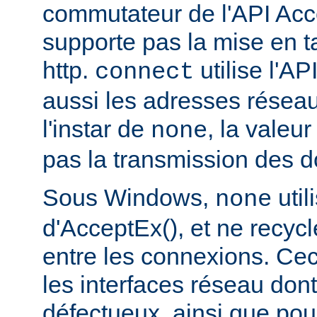
commutateur de l'API Acce
supporte pas la mise en 
http.
utilise l'AP
connect
aussi les adresses réseau
l'instar de
, la valeu
none
pas la transmission des d
Sous Windows,
util
none
d'AcceptEx(), et ne recyc
entre les connexions. Ceci
les interfaces réseau dont 
défectueux, ainsi que pou