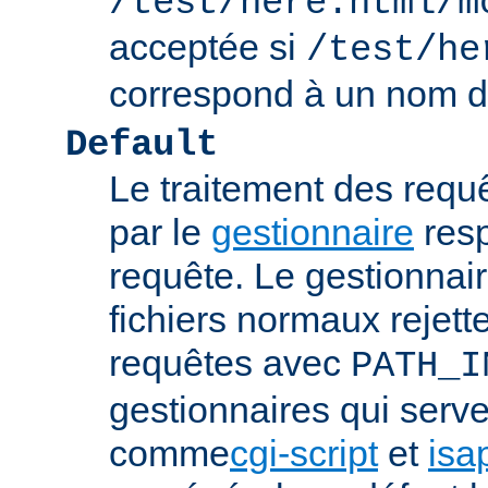
/test/here.html/m
acceptée si
/test/he
correspond à un nom de
Default
Le traitement des requ
par le
gestionnaire
resp
requête. Le gestionnai
fichiers normaux rejett
requêtes avec
PATH_I
gestionnaires qui serve
comme
cgi-script
et
isa