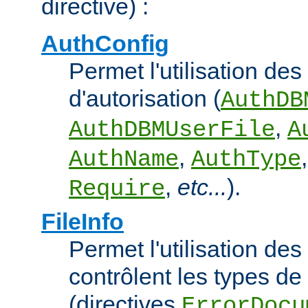
directive) :
AuthConfig
Permet l'utilisation des
d'autorisation (
AuthDB
,
AuthDBMUserFile
A
,
AuthName
AuthType
,
etc...
).
Require
FileInfo
Permet l'utilisation des
contrôlent les types d
(directives
ErrorDocu