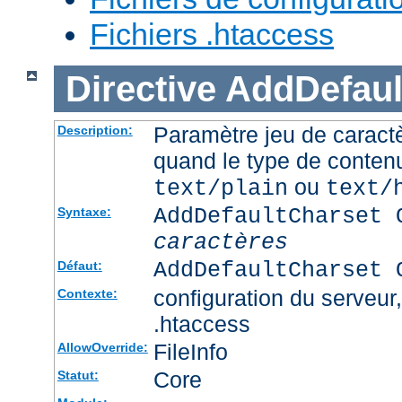
Fichiers .htaccess
Directive
AddDefaul
Paramètre jeu de caractè
Description:
quand le type de conten
ou
text/plain
text/
AddDefaultCharset 
Syntaxe:
caractères
AddDefaultCharset 
Défaut:
configuration du serveur, 
Contexte:
.htaccess
FileInfo
AllowOverride:
Core
Statut: