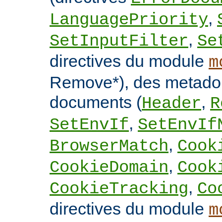
,
LanguagePriority
,
SetInputFilter
Se
directives du module
m
Remove*), des metado
documents (
,
Header
R
,
SetEnvIf
SetEnvIf
,
BrowserMatch
Cook
,
CookieDomain
Cook
,
CookieTracking
Co
directives du module
m