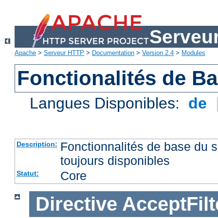
Serveu
Apache
>
Serveur HTTP
>
Documentation
>
Version 2.4
>
Modules
Fonctionalités de B
Langues Disponibles:
de
Fonctionnalités de base du
Description:
toujours disponibles
Core
Statut:
Directive
AcceptFilt