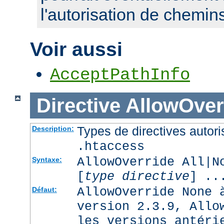
l'autorisation de chemin
Voir aussi
AcceptPathInfo
Directive
AllowOver
Types de directives autori
Description:
.htaccess
AllowOverride All|N
Syntaxe:
[
type directive
] ..
AllowOverride None 
Défaut:
version 2.3.9, Allo
les versions antéri