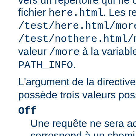
vers un répertoire qui ne 
fichier
. Les r
here.html
/test/here.html/mor
/test/nothere.html/
valeur
à la variab
/more
.
PATH_INFO
L'argument de la directiv
possède trois valeurs poss
Off
Une requête ne sera ac
correspond à un chemin