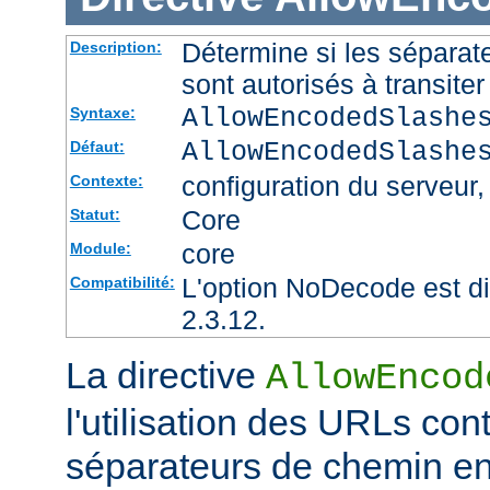
Détermine si les sépara
Description:
sont autorisés à transite
AllowEncodedSlashe
Syntaxe:
AllowEncodedSlashe
Défaut:
configuration du serveur, 
Contexte:
Core
Statut:
core
Module:
L'option NoDecode est di
Compatibilité:
2.3.12.
La directive
AllowEncod
l'utilisation des URLs co
séparateurs de chemin e