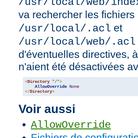
/usr/local/web/inde
va rechercher les fichiers
et
/usr/local/.acl
/usr/local/web/.acl
d'éventuelles directives, 
n'aient été désactivées a
<
Directory
"/"
>
AllowOverride
None
</
Directory
>
Voir aussi
AllowOverride
Fichiers de configurati