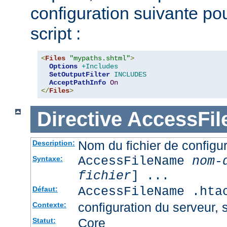
configuration suivante pour
script :
<
Files
"mypaths.shtml"
>
Options
+Includes
SetOutputFilter
INCLUDES
AcceptPathInfo
On
</
Files
>
Directive
AccessFi
Nom du fichier de configur
Description:
AccessFileName
nom-
Syntaxe:
fichier
] ...
AccessFileName .hta
Défaut:
configuration du serveur, s
Contexte:
Core
Statut: