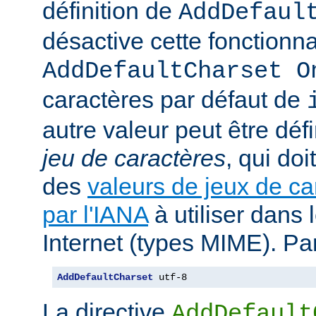
définition de
AddDefaul
désactive cette fonctionnal
AddDefaultCharset O
caractères par défaut de
autre valeur peut être déf
jeu de caractères
, qui doi
des
valeurs de jeux de ca
par l'IANA
à utiliser dans
Internet (types MIME). Pa
AddDefaultCharset
 utf-8
La directive
AddDefault